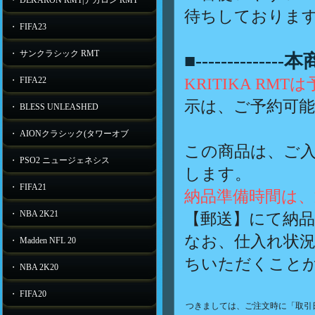
・ DEKARON RMT|デカロン RMT
待ちしておりま
・ FIFA23
・ サンクラシック RMT
■-----------
KRITIKA R
・ FIFA22
示は、ご予約可
・ BLESS UNLEASHED
・ AIONクラシック(タワーオブ
この商品は、ご
・ PSO2 ニュージェネシス
します。
・ FIFA21
納品準備時間は、
・ NBA 2K21
【郵送】にて納
なお、仕入れ状況
・ Madden NFL 20
ちいただくこと
・ NBA 2K20
・ FIFA20
つきましては、ご注文時に「取引