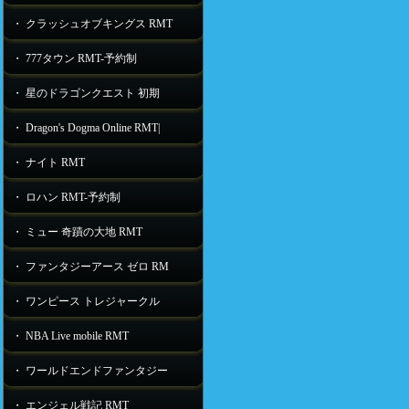
・ クラッシュオブキングス RMT
・ 777タウン RMT-予約制
・ 星のドラゴンクエスト 初期
・ Dragon's Dogma Online RMT|
・ ナイト RMT
・ ロハン RMT-予約制
・ ミュー 奇蹟の大地 RMT
・ ファンタジーアース ゼロ RM
・ ワンピース トレジャークル
・ NBA Live mobile RMT
・ ワールドエンドファンタジー
・ エンジェル戦記 RMT