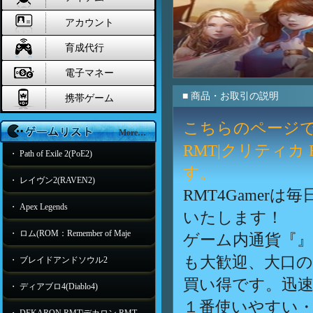
アカウント
育成代行
電子マネー
■ 商品・お取引の説明
携帯ゲーム
こちらのページでは、
More…
RMT|クリティカ
・ Path of Exile 2(PoE2)
す。
・ レイヴン2(RAVEN2)
RMT4Game
・ Apex Legends
いたします！
・ ロム(ROM：Remember of Maje
ゲーム内通貨『
も大歓迎、大口
・ ブレイドアンドソウル2
買い得です。迅速
・ ディアブロ4(Diablo4)
１番使いやすい・