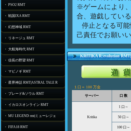
・ PSO2 RMT
※ゲームにより
合、遊戯してい
・ 戦国IXA RMT
停止となる可能
・ 幻想神域 RMT
己責任でお願い
・ リネージュ RMT
・ 大航海時代 RMT
KRITIKA R:evolutio
・ 信長の野望 RMT
・ マビノギ RMT
・ 星界神話 RMT|ASTRAL TALE R
１口＝
100 万金
・ ブレード&ソウル RMT
サーバー
口 数
・ イカロスオンライン RMT
1 口～
・ MU LEGEND rmt|ミューレジェ
Kritika
50 口～
・ FIFA18 RMT
100 口～