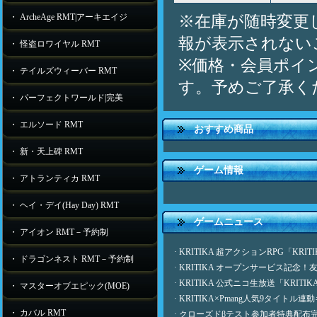
・ ArcheAge RMT|アーキエイジ
※在庫が随時変更
報が表示されない
・ 怪盗ロワイヤル RMT
※価格・会員ポイ
・ テイルズウィーバー RMT
す。予めご了承く
・ パーフェクトワールド|完美
・ エルソード RMT
おすすめ商品
・ 新・天上碑 RMT
ゲーム情報
・ アトランティカ RMT
・ ヘイ・デイ(Hay Day) RMT
ゲームニュース
・ アイオン RMT－予約制
·
KRITIKA 超アクションRPG「KR
・ ドラゴンネスト RMT－予約制
·
KRITIKA オープンサービス記念
·
KRITIKA 公式ニコ生放送「KRITIK
・ マスターオブエピック(MOE)
·
KRITIKA×Pmang人気9タイトル
・ カバル RMT
·
クローズドβテスト参加者特典配布