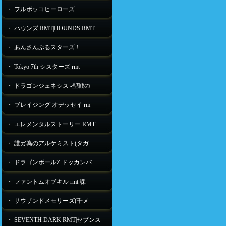
・ フルボッコヒーローズ
・ ハウンズ RMT|HOUNDS RMT
・ あんさんぶるスターズ！
・ Tokyo 7th シスターズ rmt
・ ドラゴンジェネシス -聖戦の
・ ブレイジング オデッセイ rm
・ エレメンタルストーリー RMT
・ 誰ガ為のアルケミスト(タガ
・ ドラゴンボールZ ドッカンバ
・ ファントムオブキル rmt 課
・ サウザンドメモリーズ(千メ
・ SEVENTH DARK RMT|セブンス