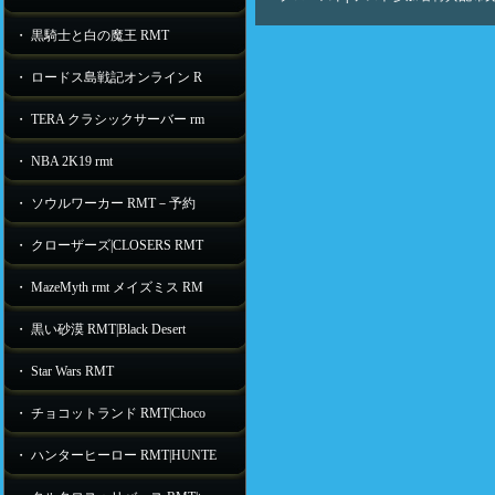
・ 黒騎士と白の魔王 RMT
・ ロードス島戦記オンライン R
・ TERA クラシックサーバー rm
・ NBA 2K19 rmt
・ ソウルワーカー RMT－予約
・ クローザーズ|CLOSERS RMT
・ MazeMyth rmt メイズミス RM
・ 黒い砂漠 RMT|Black Desert
・ Star Wars RMT
・ チョコットランド RMT|Choco
・ ハンターヒーロー RMT|HUNTE