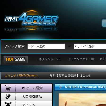
クイック検索
→
・ネクソンポイント
・ドラゴンクエスト10
・PSO
ようこそ！RMT4Gamerへ
無料【 新規会員登録 】はこちら
KRITIKA R:evoluti
PCゲーム通貨
大口割引商品
アイテム