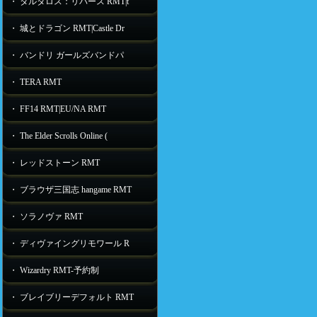
・ タルタロス：リバース RMT|t
・ 城とドラゴン RMT|Castle Dr
・ バンドリ ガールズバンドパ
・ TERA RMT
・ FF14 RMT|EU/NA RMT
・ The Elder Scrolls Online (
・ レッドストーン RMT
・ ブラウザ三国志 hangame RMT
・ ソラノヴァ RMT
・ ディヴァイングリモワール R
・ Wizardry RMT-予約制
・ ブレイブリーデフォルト RMT