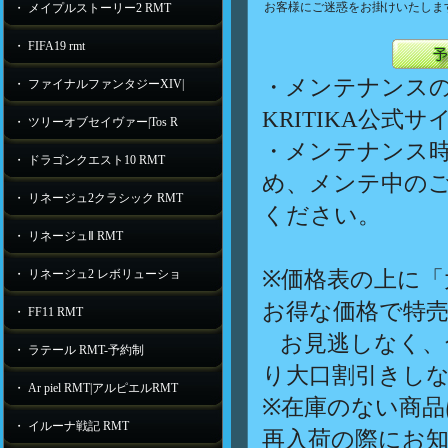
お客様にご迷惑をお掛けいたしま
・ メイプルストーリー2 RMT
・ FIFA19 rmt
・メンテナンス
・ ファイナルファンタジーXIV|
KRITIKA公式
・ ツリーオブセイヴァー|Tos R
・メンテナンス
・ ドラゴンクエスト10 RMT
め、メンテ中の
・ リネージュ2クラシック RMT
ください。
・ リネージュⅡ RMT
※価格表の上に「
・ リネージュ2 レボリューショ
お得な価格で特
・ FF11 RMT
お見逃しなく、
・ ラテール RMT-予約制
り大口割引きし
・ Ar piel RMT|アルピエルRMT
※在庫のない商
・ イルーナ戦記 RMT
再入荷の際にお