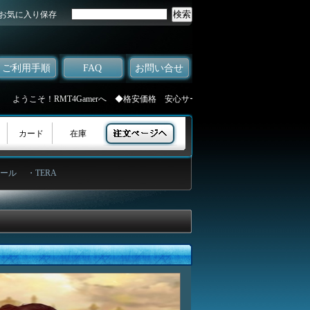
お気に入り保存
ご利用手順
FAQ
お問い合せ
うこそ！RMT4Gamerへ ◆格安価格 安心サービス ◆更に会員様にポイント還元
カード
在庫
ール
・TERA