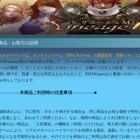
 商品・お取引の説明
ちらのページでは、オンラインゲーム「NBA 2K19 rmt」の通貨販売・買取りをし
MT4Gamerは毎日の最安値を目指して、プレイヤーの皆様に応援いたします！
ーム内通貨『』のことなら当店にお任せください。少量のご注文も大歓迎、大口の
買い得です。迅速・安心な対応はもちろんのこと、RMT4Gamerは１番使いやすい
お待ちしております。
-------------本商品ご利用時の注意事項--------------■
価格表の上に「大口割引」ボタンが表示する場合は、同じ商品をお得な価格で特売
見逃しなく、合わせてご利用ください。なお、期間や商品により大口割引きしない
在庫のない商品は、「入荷通知」の機能をご利用いただければ、再入荷の際にお知
ゲームにより、リアルマネートレードサービスを利用する場合、遊戯しているアカ
止となる可能性があるため、そのリスクを承知の上ご利用は自己責任でお願いい