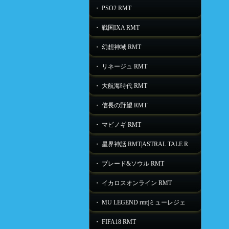
・ PSO2 RMT
・ 戦国IXA RMT
・ 幻想神域 RMT
・ リネージュ RMT
・ 大航海時代 RMT
・ 信長の野望 RMT
・ マビノギ RMT
・ 星界神話 RMT|ASTRAL TALE R
・ ブレード&ソウル RMT
・ イカロスオンライン RMT
・ MU LEGEND rmt|ミューレジェ
・ FIFA18 RMT