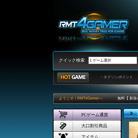
クイック検索
・ネクソンポイント
ようこそ！RMT4Gamerへ
無料【 新規
PCゲーム通貨
大口割引商品
アイテム