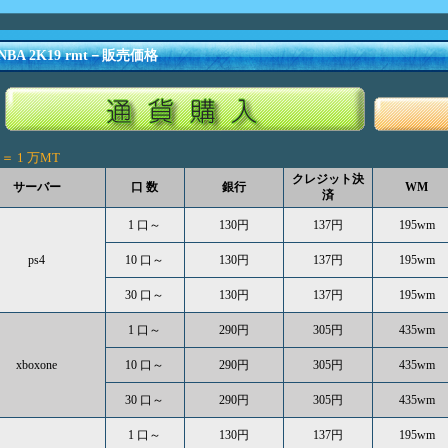
NBA 2K19 rmt－販売価格
口＝
1 万MT
クレジット決
サーバー
口 数
銀行
WM
済
1 口～
130円
137円
195wm
ps4
10 口～
130円
137円
195wm
30 口～
130円
137円
195wm
1 口～
290円
305円
435wm
xboxone
10 口～
290円
305円
435wm
30 口～
290円
305円
435wm
1 口～
130円
137円
195wm