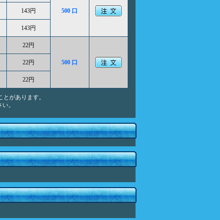
143円
500 口
143円
22円
22円
500 口
22円
ことがあります。
さい。