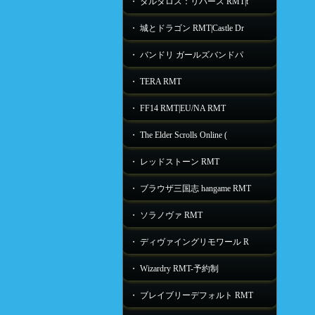
・ タルタロス：リバース RMT|t
・ 城とドラゴン RMT|Castle Dr
・ バンドリ ガールズバンドパ
・ TERA RMT
・ FF14 RMT|EU/NA RMT
・ The Elder Scrolls Online (
・ レッドストーン RMT
・ ブラウザ三国志 hangame RMT
・ ソラノヴァ RMT
・ ディヴァイングリモワール R
・ Wizardry RMT-予約制
・ ブレイブリーデフォルト RMT