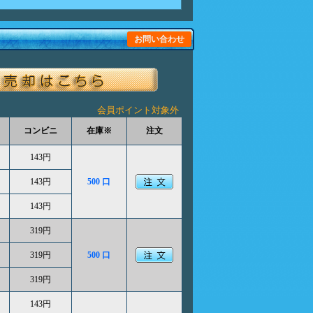
お問い合わせ
会員ポイント対象外
コンビニ
在庫※
注文
143円
143円
500 口
143円
319円
319円
500 口
319円
143円