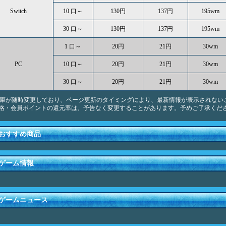
Switch
10 口～
130円
137円
195wm
30 口～
130円
137円
195wm
1 口～
20円
21円
30wm
PC
10 口～
20円
21円
30wm
30 口～
20円
21円
30wm
庫が随時変更しており、ページ更新のタイミングにより、最新情報が表示されない
格・会員ポイントの還元率は、予告なく変更することがあります。予めご了承くだ
おすすめ商品
ゲーム情報
ゲームニュース