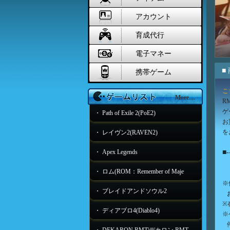
アカウント
育成代行
電子マネー
■
携帯ゲーム
こ
More…
R
ゲ
・ Path of Exile 2(PoE2)
お
を
・ レイヴン2(RAVEN2)
・ Apex Legends
■-
・ ロム(ROM：Remember of Maje
※
・ ブレイドアンドソウル2
お
※
・ ディアブロ4(Diablo4)
※
停