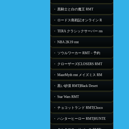
・ 黒騎士と白の魔王 RMT
・ ロードス島戦記オンライン R
・ TERA クラシックサーバー rm
・ NBA 2K19 rmt
・ ソウルワーカー RMT－予約
・ クローザーズ|CLOSERS RMT
・ MazeMyth rmt メイズミス RM
・ 黒い砂漠 RMT|Black Desert
・ Star Wars RMT
・ チョコットランド RMT|Choco
・ ハンターヒーロー RMT|HUNTE