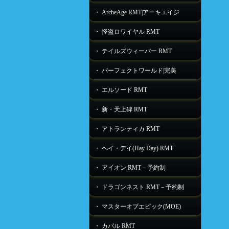
・ ArcheAge RMT|アーキエイジ
・ 怪盗ロワイヤル RMT
・ テイルズウィーバー RMT
・ パーフェクトワールド|完美
・ エルソード RMT
・ 新・天上碑 RMT
・ アトランティカ RMT
・ ヘイ・デイ(Hay Day) RMT
・ アイオン RMT－予約制
・ ドラゴンネスト RMT－予約制
・ マスターオブエピック(MOE)
・ カバル RMT