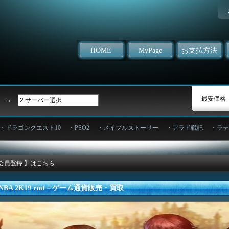
HOME
MyPage
お支払方法
よ
最安価格
→
・ドラゴンクエスト10
・PSO2
・メイプルストーリー
・アラド戦記
・ラテ
会員登録 】はこちら
NBA 2K19 rmt－ゲーム通貨販売・買取