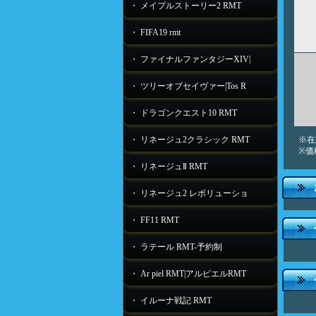
・ メイプルストーリー2 RMT
・ FIFA19 rmt
・ ファイナルファンタジーXIV|
・ ツリーオブセイヴァー|Tos R
・ ドラゴンクエスト10 RMT
・ リネージュ2クラシック RMT
※在
※価
・ リネージュⅡ RMT
・ リネージュ2 レボリューショ
・ FF11 RMT
・ ラテール RMT-予約制
・ Ar piel RMT|アルピエルRMT
・ イルーナ戦記 RMT